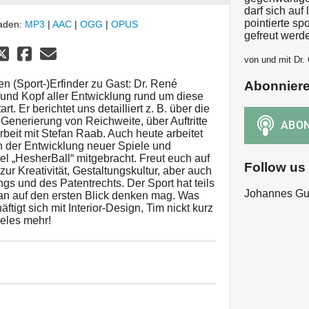
darf sich au
pointierte sp
laden:
MP3
|
AAC
|
OGG
|
OPUS
gefreut werd
von und mit Dr. 
n (Sport-)Erfinder zu Gast: Dr. René
Abonnier
 und Kopf aller Entwicklung rund um diese
t. Er berichtet uns detailliert z. B. über die
Generierung von Reichweite, über Auftritte
beit mit Stefan Raab. Auch heute arbeitet
n der Entwicklung neuer Spiele und
el „HesherBall“ mitgebracht. Freut euch auf
Follow us
ur Kreativität, Gestaltungskultur, aber auch
s und des Patentrechts. Der Sport hat teils
Johannes Gut
man auf den ersten Blick denken mag. Was
äftigt sich mit Interior-Design, Tim nickt kurz
ieles mehr!