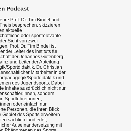
en Podcast
eure Prof. Dr. Tim Bindel und
 Theis besprechen, skizzieren
en aktuelle
haftliche oder sportrelevante
er Sicht von zwei
n. Prof. Dr. Tim Bindel ist
ender Leiter des Instituts für
chaft der Johannes Gutenberg-
ainz und Leiter der Abteilung
k/Sportdidaktik. Dr. Christian
senschaftlicher Mitarbeiter in der
ortpädagogik/Sportdidaktik und
hemen des Jugendsports. Dabei
die Inhalte ausdrücklich nicht nur
enschaftler:innen, sondern
n Sportlehrer:innen,
innen oder einfach nur
rte Personen, die ihren Blick
e Gebiet des Sports erweitern
en sachlich fundierter,
licher Auseinandersetzung mit
en Phänomenen des Sports,