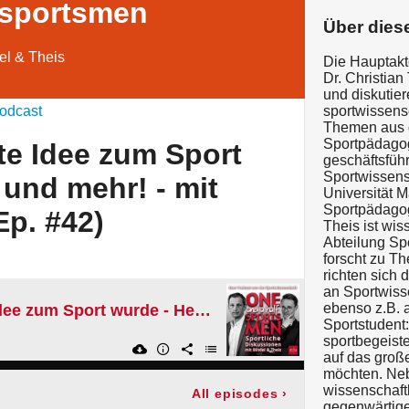
 sportsmen
Über dies
el & Theis
Die Hauptakt
Dr. Christian
und diskutier
odcast
sportwissensc
Themen aus d
Sportpädagoge
te Idee zum Sport
geschäftsführ
Sportwissens
 und mehr! - mit
Universität M
Sportpädagogi
p. #42)
Theis ist wis
Abteilung Sp
forscht zu T
richten sich 
an Sportwiss
ebenso z.B. a
Als die verrückte Idee zum Sport wurde - Headis und mehr! - mit René Wegner (Ep. #42)
Sportstudent:
sportbegeiste
auf das groß
möchten. Neb
wissenschaft
All episodes
›
gegenwärtig