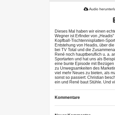
Audio herunter
Dieses Mal haben wir einen echte
Wegner ist Erfinder von „Headis“
Kopfball-Tischtennisplatten-Sportar
Entstehung von Headis, über die 
bei TV Total und die Zusammenar
René noch hauptberuflich u. a. a
Sportarten und hat uns als Beispi
eine bunte Episode mit Bezügen z
zu Unwegsamkeiten des Marketing
viel mehr Neues zu bieten, als 
sonst so passiert: Christian besch
ein und René baut Stühle. Und v
Kommentare