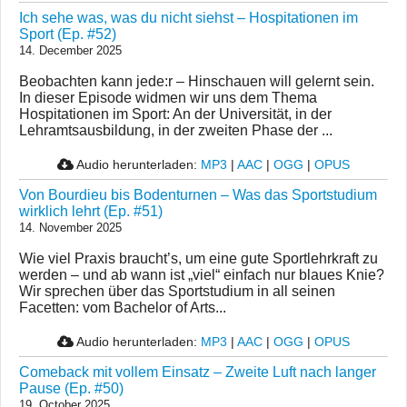
Ich sehe was, was du nicht siehst – Hospitationen im
Sport (Ep. #52)
14. December 2025
Beobachten kann jede:r – Hinschauen will gelernt sein.
In dieser Episode widmen wir uns dem Thema
Hospitationen im Sport: An der Universität, in der
Lehramtsausbildung, in der zweiten Phase der ...
Audio herunterladen:
MP3
|
AAC
|
OGG
|
OPUS
Von Bourdieu bis Bodenturnen – Was das Sportstudium
wirklich lehrt (Ep. #51)
14. November 2025
Wie viel Praxis braucht’s, um eine gute Sportlehrkraft zu
werden – und ab wann ist „viel“ einfach nur blaues Knie?
Wir sprechen über das Sportstudium in all seinen
Facetten: vom Bachelor of Arts...
Audio herunterladen:
MP3
|
AAC
|
OGG
|
OPUS
Comeback mit vollem Einsatz – Zweite Luft nach langer
Pause (Ep. #50)
19. October 2025