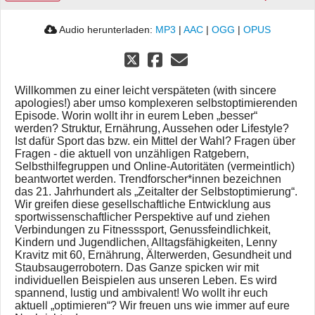
Audio herunterladen:
MP3
|
AAC
|
OGG
|
OPUS
Willkommen zu einer leicht verspäteten (with sincere
apologies!) aber umso komplexeren selbstoptimierenden
Episode. Worin wollt ihr in eurem Leben „besser“
werden? Struktur, Ernährung, Aussehen oder Lifestyle?
Ist dafür Sport das bzw. ein Mittel der Wahl? Fragen über
Fragen - die aktuell von unzähligen Ratgebern,
Selbsthilfegruppen und Online-Autoritäten (vermeintlich)
beantwortet werden. Trendforscher*innen bezeichnen
das 21. Jahrhundert als „Zeitalter der Selbstoptimierung“.
Wir greifen diese gesellschaftliche Entwicklung aus
sportwissenschaftlicher Perspektive auf und ziehen
Verbindungen zu Fitnesssport, Genussfeindlichkeit,
Kindern und Jugendlichen, Alltagsfähigkeiten, Lenny
Kravitz mit 60, Ernährung, Älterwerden, Gesundheit und
Staubsaugerrobotern. Das Ganze spicken wir mit
individuellen Beispielen aus unseren Leben. Es wird
spannend, lustig und ambivalent! Wo wollt ihr euch
aktuell „optimieren“? Wir freuen uns wie immer auf eure