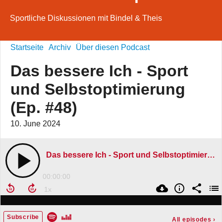
Sportliche Diskussionen mit Bindel & Theis
Startseite
Archiv
Über diesen Podcast
Das bessere Ich - Sport
und Selbstoptimierung
(Ep. #48)
10. June 2024
Das bessere Ich - Sport und Selbstoptimierung (Ep. #48)
00:00:00
Subscribe
All episodes
›