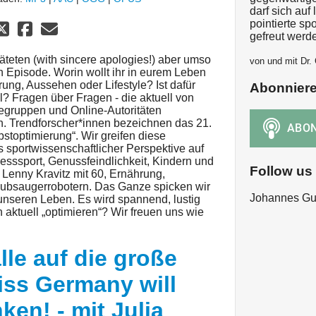
darf sich au
pointierte sp
gefreut werd
äteten (with sincere apologies!) aber umso
von und mit Dr. 
 Episode. Worin wollt ihr in eurem Leben
ung, Aussehen oder Lifestyle? Ist dafür
Abonnier
l? Fragen über Fragen - die aktuell von
fegruppen und Online-Autoritäten
n. Trendforscher*innen bezeichnen das 21.
bstoptimierung“. Wir greifen diese
s sportwissenschaftlicher Perspektive auf
esssport, Genussfeindlichkeit, Kindern und
Follow us
 Lenny Kravitz mit 60, Ernährung,
aubsaugerrobotern. Das Ganze spicken wir
Johannes Gut
 unseren Leben. Es wird spannend, lustig
 aktuell „optimieren“? Wir freuen uns wie
lle auf die große
iss Germany will
en! - mit Julia