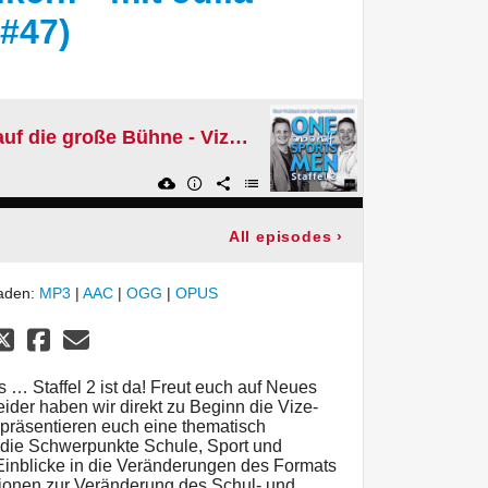
 #47)
Aus der Turnhalle auf die große Bühne - Vize-Miss Germany will Schule neu denken! - mit Julia Schneider (Ep. #47)
All episodes
›
laden:
MP3
|
AAC
|
OGG
|
OPUS
 … Staffel 2 ist da! Freut euch auf Neues
eider haben wir direkt zu Beginn die Vize-
präsentieren euch eine thematisch
 die Schwerpunkte Schule, Sport und
 Einblicke in die Veränderungen des Formats
sionen zur Veränderung des Schul- und