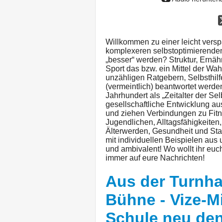
Willkommen zu einer leicht versp
komplexeren selbstoptimierenden
„besser“ werden? Struktur, Ernähr
Sport das bzw. ein Mittel der Wah
unzähligen Ratgebern, Selbsthil
(vermeintlich) beantwortet werde
Jahrhundert als „Zeitalter der Sel
gesellschaftliche Entwicklung au
und ziehen Verbindungen zu Fitn
Jugendlichen, Alltagsfähigkeiten,
Älterwerden, Gesundheit und St
mit individuellen Beispielen aus
und ambivalent! Wo wollt ihr euch
immer auf eure Nachrichten!
Aus der Turnha
Bühne - Vize-M
Schule neu denk