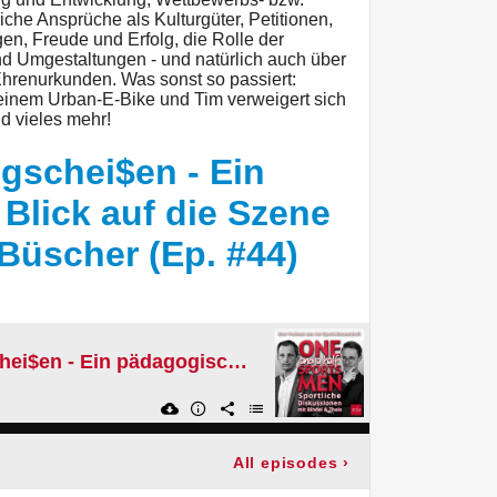
iche Ansprüche als Kulturgüter, Petitionen,
 Freude und Erfolg, die Rolle der
und Umgestaltungen - und natürlich auch über
hrenurkunden. Was sonst so passiert:
 einem Urban-E-Bike und Tim verweigert sich
d vieles mehr!
gschei$en - Ein
Blick auf die Szene
 Büscher (Ep. #44)
Skaten und Klugschei$en - Ein pädagogischer Blick auf die Szene - mit Benjamin Büscher (Ep. #44)
All episodes
›