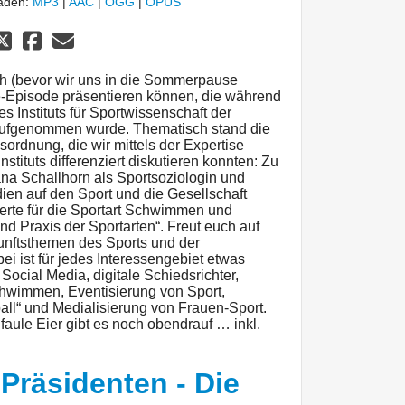
laden:
MP3
|
AAC
|
OGG
|
OPUS
ch (bevor wir uns in die Sommerpause
e-Episode präsentieren können, die während
nstituts für Sportwissenschaft der
 aufgenommen wurde. Thematisch stand die
sordnung, die wir mittels der Expertise
stituts differenziert diskutieren konnten: Zu
iana Schallhorn als Sportsoziologin und
dien auf den Sport und die Gesellschaft
perte für die Sportart Schwimmen und
und Praxis der Sportarten“. Freut euch auf
kunftsthemen des Sports und der
ei ist für jedes Interessengebiet etwas
Social Media, digitale Schiedsrichter,
hwimmen, Eventisierung von Sport,
ll“ und Medialisierung von Frauen-Sport.
faule Eier gibt es noch obendrauf … inkl.
Präsidenten - Die