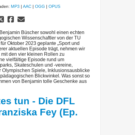
laden:
MP3
|
AAC
|
OGG
|
OPUS
it Benjamin Büscher sowohl einen echten
gogischen Wissenschaftler von der TU
für Oktober 2023 geplante „Sport und
rer aktuellen Episode trägt, nehmen wir
 mit den vier kleinen Rollen zu
ine vielfältige Episode rund um
parks, Skateschulen und -vereine,
r Olympischen Spiele, Inklusionsausblicke
tpädagogischen Blickwinkel. Was sonst so
ommen von Benjamin tolle Geschenke aus
es tun - Die DFL
Franziska Fey (Ep.