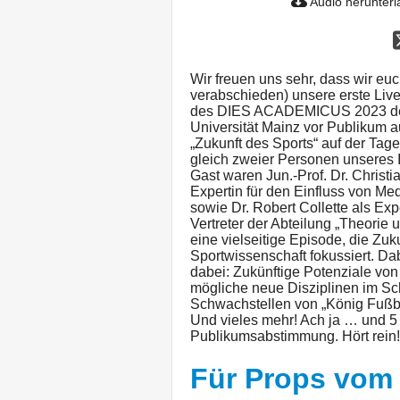
Audio herunter
Wir freuen uns sehr, dass wir eu
verabschieden) unsere erste Liv
des DIES ACADEMICUS 2023 des I
Universität Mainz vor Publikum
„Zukunft des Sports“ auf der Tage
gleich zweier Personen unseres In
Gast waren Jun.-Prof. Dr. Christ
Expertin für den Einfluss von Me
sowie Dr. Robert Collette als Ex
Vertreter der Abteilung „Theorie 
eine vielseitige Episode, die Zu
Sportwissenschaft fokussiert. Dab
dabei: Zukünftige Potenziale von 
mögliche neue Disziplinen im Sc
Schwachstellen von „König Fußba
Und vieles mehr! Ach ja … und 5 
Publikumsabstimmung. Hört rein!
Für Props vom 