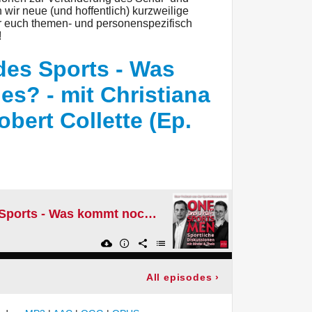
wir neue (und hoffentlich) kurzweilige
r euch themen- und personenspezifisch
!
 des Sports - Was
es? - mit Christiana
bert Collette (Ep.
[Live] Zukunft des Sports - Was kommt noch alles? - mit Christiana Schallhorn & Robert Collette (Ep. #46)
All episodes
›