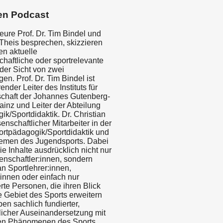
en Podcast
eure Prof. Dr. Tim Bindel und
 Theis besprechen, skizzieren
en aktuelle
haftliche oder sportrelevante
er Sicht von zwei
n. Prof. Dr. Tim Bindel ist
ender Leiter des Instituts für
chaft der Johannes Gutenberg-
ainz und Leiter der Abteilung
k/Sportdidaktik. Dr. Christian
senschaftlicher Mitarbeiter in der
ortpädagogik/Sportdidaktik und
hemen des Jugendsports. Dabei
die Inhalte ausdrücklich nicht nur
enschaftler:innen, sondern
n Sportlehrer:innen,
innen oder einfach nur
rte Personen, die ihren Blick
e Gebiet des Sports erweitern
en sachlich fundierter,
licher Auseinandersetzung mit
en Phänomenen des Sports,