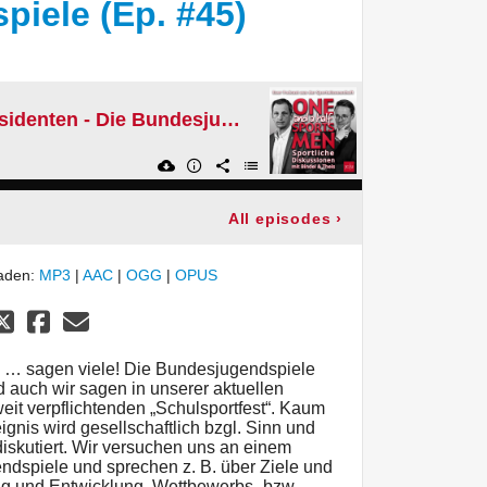
iele (Ep. #45)
Für Props vom Präsidenten - Die Bundesjugendspiele (Ep. #45)
All episodes
›
laden:
MP3
|
AAC
|
OGG
|
OPUS
l … sagen viele! Die Bundesjugendspiele
d auch wir sagen in unserer aktuellen
it verpflichtenden „Schulsportfest“. Kaum
gnis wird gesellschaftlich bzgl. Sinn und
diskutiert. Wir versuchen uns an einem
dspiele und sprechen z. B. über Ziele und
ung und Entwicklung, Wettbewerbs- bzw.