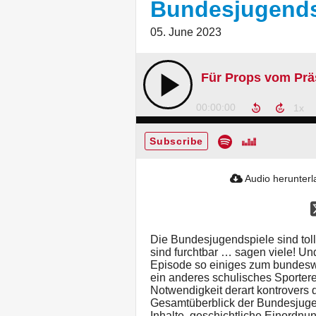
Bundesjugendsp
05. June 2023
00:00:00
Subscribe
Audio herunter
Die Bundesjugendspiele sind tol
sind furchtbar … sagen viele! Un
Episode so einiges zum bundeswe
ein anderes schulisches Sporterei
Notwendigkeit derart kontrovers 
Gesamtüberblick der Bundesjugen
Inhalte, geschichtliche Einordn