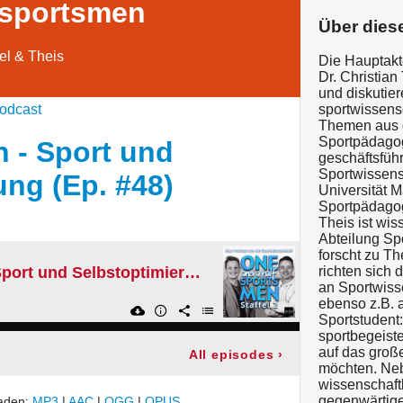
 sportsmen
Über dies
el & Theis
Die Hauptakt
Dr. Christian
und diskutier
odcast
sportwissensc
Themen aus d
Sportpädagoge
h - Sport und
geschäftsführ
Sportwissens
ung (Ep. #48)
Universität M
Sportpädagogi
Theis ist wis
Abteilung Sp
forscht zu T
Das bessere Ich - Sport und Selbstoptimierung (Ep. #48)
richten sich 
an Sportwiss
ebenso z.B. a
Sportstudent:
sportbegeiste
auf das groß
All episodes
›
möchten. Neb
wissenschaft
gegenwärtig
laden:
MP3
|
AAC
|
OGG
|
OPUS